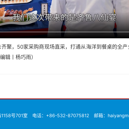
味齐聚，50家采购商现场直采，打通从海洋到餐桌的全产
 编辑丨杨巧雨）
58号701室
电话：+86-532-87075812
邮箱：haiyangmei